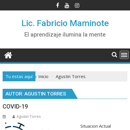
Saltar
al
contenido
Lic. Fabricio Maminote
El aprendizaje ilumina la mente
Tu estas aquí
Inicio
Agustin Torres
AUTOR:
AGUSTIN TORRES
COVID-19
Agustin Torres
Situacion Actual