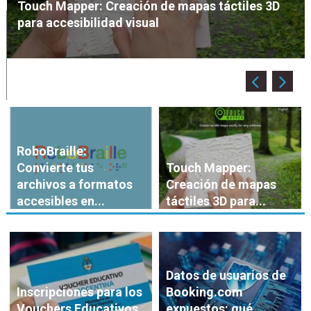
de mapas táctiles 3D
Tania Mamani Llanes
La Magia de los NeoPixels
RoboBraille:
Convierte tus
Touch Mapper:
archivos a formatos
Creación de mapas
accesibles en...
táctiles 3D para...
Datos de usuarios de
Inscripciones para los
Booking.com
Vouchers Educativos
expuestos: qué