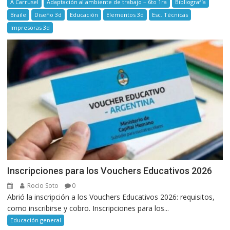
A Carrusel
Adaptación al ambiente de trabajo – 6to 1ra
Bibliografía
Braile
Diseño 3d
Educación
Elementos 3d
Esc. Técnicas
Impresoras 3d
Inscripciones para los Vouchers Educativos 2026
Rocio Soto
0
Abrió la inscripción a los Vouchers Educativos 2026: requisitos,
como inscribirse y cobro. Inscripciones para los...
Educación general