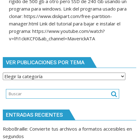
rígido de 500 gb a otro pero SSD de 240 Gb usando un
programa para windows. Link del programa usado para
clonar: https://www.diskpart.com/free-partition-
manager.html Link del tutorial para bajar e instalar el
programa: https://www.youtube.com/watch?
v=lFi1ckiKCF0&ab_channel=MaverickATA
VER PUBLICACIONES POR TEMA
Ver
publicaciones
por
tema
ENTRADAS RECIENTES
RoboBraille: Convierte tus archivos a formatos accesibles en
segundos