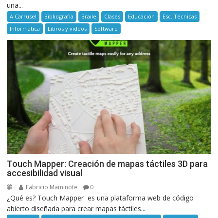
una...
A Carrusel
Bibliografía
Braile
Clases
Educación
Esc. Técnicas
Informática
Libros y videos
Software
Touch Mapper: Creación de mapas táctiles 3D para
accesibilidad visual
Fabricio Maminote
0
¿Qué es? Touch Mapper es una plataforma web de código
abierto diseñada para crear mapas táctiles...