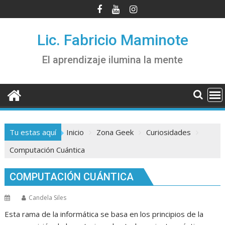
Saltar
al
contenido
Lic. Fabricio Maminote
El aprendizaje ilumina la mente
Tu estas aquí
Inicio
Zona Geek
Curiosidades
Computación Cuántica
COMPUTACIÓN CUÁNTICA
Candela Siles
Esta rama de la informática se basa en los principios de la