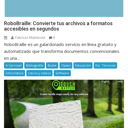
RoboBraille: Convierte tus archivos a formatos
accesibles en segundos
Fabricio Maminote
0
RoboBraille es un galardonado servicio en línea gratuito y
automatizado que transforma documentos convencionales
en una...
A Carrusel
Bibliografía
Braile
Clases
Educación
Esc. Técnicas
Informática
Libros y videos
Software