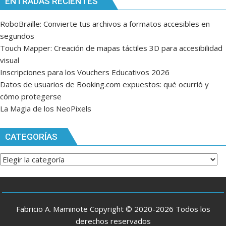
ENTRADAS RECIENTES
RoboBraille: Convierte tus archivos a formatos accesibles en
segundos
Touch Mapper: Creación de mapas táctiles 3D para accesibilidad
visual
Inscripciones para los Vouchers Educativos 2026
Datos de usuarios de Booking.com expuestos: qué ocurrió y
cómo protegerse
La Magia de los NeoPixels
CATEGORÍAS
Categorías
Fabricio A. Maminote Copyright © 2020-2026 Todos los
derechos reservados