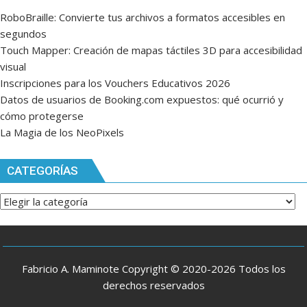
RoboBraille: Convierte tus archivos a formatos accesibles en
segundos
Touch Mapper: Creación de mapas táctiles 3D para accesibilidad
visual
Inscripciones para los Vouchers Educativos 2026
Datos de usuarios de Booking.com expuestos: qué ocurrió y
cómo protegerse
La Magia de los NeoPixels
CATEGORÍAS
Categorías
Fabricio A. Maminote Copyright © 2020-2026 Todos los
derechos reservados