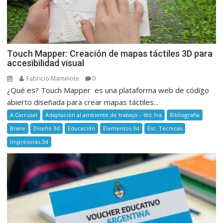
Touch Mapper: Creación de mapas táctiles 3D para
accesibilidad visual
Fabricio Maminote
0
¿Qué es? Touch Mapper es una plataforma web de código
abierto diseñada para crear mapas táctiles...
A Carrusel
Adaptación al ambiente de trabajo – 6to 1ra
Bibliografía
Braile
Diseño 3d
Educación
Elementos 3d
Esc. Técnicas
Impresoras 3d