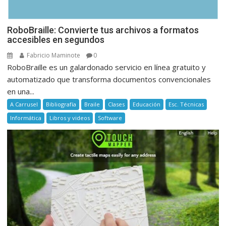
RoboBraille: Convierte tus archivos a formatos
accesibles en segundos
Fabricio Maminote
0
RoboBraille es un galardonado servicio en línea gratuito y
automatizado que transforma documentos convencionales
en una...
A Carrusel
Bibliografía
Braile
Clases
Educación
Esc. Técnicas
Informática
Libros y videos
Software