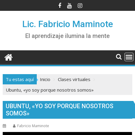
Saltar
al
contenido
Lic. Fabricio Maminote
El aprendizaje ilumina la mente
Tu estas aquí
Inicio
Clases virtuales
Ubuntu, «yo soy porque nosotros somos»
UBUNTU, «YO SOY PORQUE NOSOTROS
SOMOS»
Fabricio Maminote