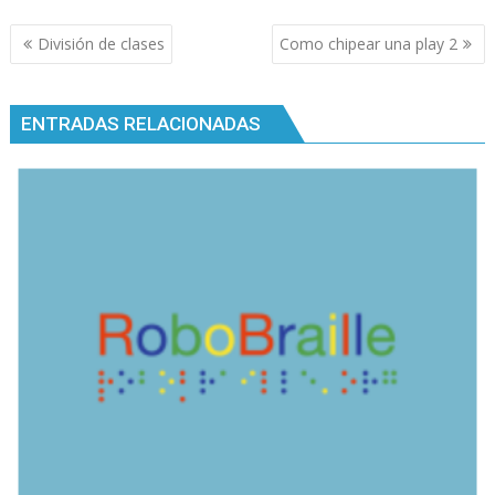
Navegación
División de clases
Como chipear una play 2
de
entradas
ENTRADAS RELACIONADAS