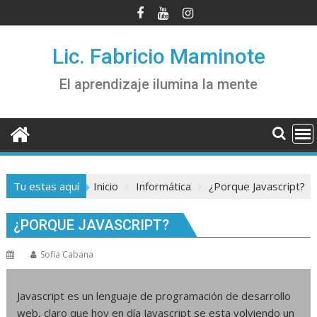
Saltar
al
contenido
Lic. Fabricio Maminote
El aprendizaje ilumina la mente
Tu estas aquí
Inicio
Informática
¿Porque Javascript?
¿PORQUE JAVASCRIPT?
Sofia Cabana
Javascript es un lenguaje de programación de desarrollo
web, claro que hoy en día Javascript se esta volviendo un