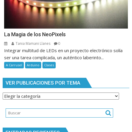
La Magia de los NeoPixels
Tania Mamani Llanes
0
Integrar multitud de LEDs en un proyecto electrónico solía
ser una tarea complicada, un auténtico laberinto...
A Carrusel
Arduino
Clases
VER PUBLICACIONES POR TEMA
Ver
publicaciones
por
tema