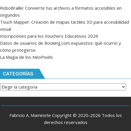
RoboBraille: Convierte tus archivos a formatos accesibles en
segundos
Touch Mapper: Creación de mapas táctiles 3D para accesibilidad
visual
Inscripciones para los Vouchers Educativos 2026
Datos de usuarios de Booking.com expuestos: qué ocurrió y
cómo protegerse
La Magia de los NeoPixels
CATEGORÍAS
Categorías
Fabricio A. Maminote Copyright © 2020-2026 Todos los
derechos reservados