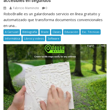
accesibles en segundos
Fabricio Maminote
0
RoboBraille es un galardonado servicio en línea gratuito y
automatizado que transforma documentos convencionales
en una...
A Carrusel
Bibliografía
Braile
Clases
Educación
Esc. Técnicas
Informática
Libros y videos
Software