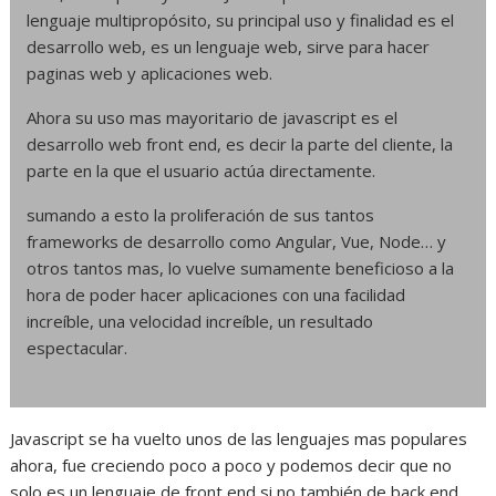
lenguaje multipropósito, su principal uso y finalidad es el
desarrollo web, es un lenguaje web, sirve para hacer
paginas web y aplicaciones web.
Ahora su uso mas mayoritario de javascript es el
desarrollo web front end, es decir la parte del cliente, la
parte en la que el usuario actúa directamente.
sumando a esto la proliferación de sus tantos
frameworks de desarrollo como Angular, Vue, Node… y
otros tantos mas, lo vuelve sumamente beneficioso a la
hora de poder hacer aplicaciones con una facilidad
increíble, una velocidad increíble, un resultado
espectacular.
Javascript se ha vuelto unos de las lenguajes mas populares
ahora, fue creciendo poco a poco y podemos decir que no
solo es un lenguaje de front end si no también de back end.