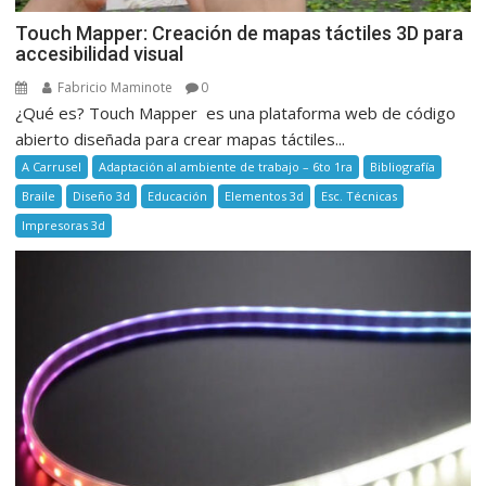
Touch Mapper: Creación de mapas táctiles 3D para
accesibilidad visual
Fabricio Maminote
0
¿Qué es? Touch Mapper es una plataforma web de código
abierto diseñada para crear mapas táctiles...
A Carrusel
Adaptación al ambiente de trabajo – 6to 1ra
Bibliografía
Braile
Diseño 3d
Educación
Elementos 3d
Esc. Técnicas
Impresoras 3d