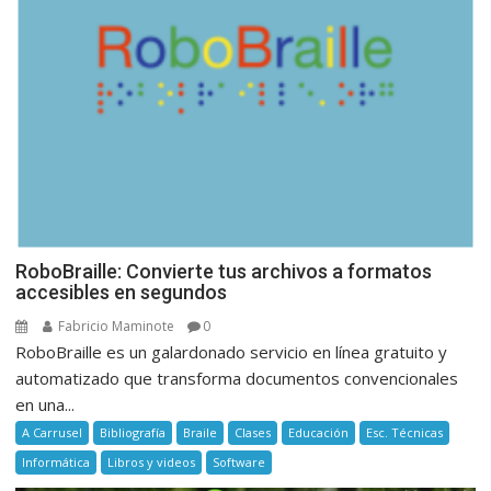
RoboBraille: Convierte tus archivos a formatos
accesibles en segundos
Fabricio Maminote
0
RoboBraille es un galardonado servicio en línea gratuito y
automatizado que transforma documentos convencionales
en una...
A Carrusel
Bibliografía
Braile
Clases
Educación
Esc. Técnicas
Informática
Libros y videos
Software