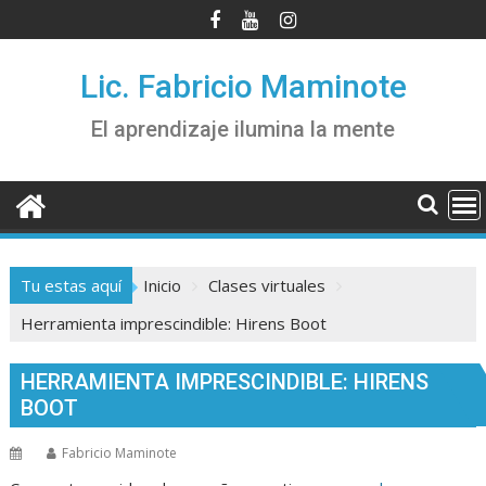
Saltar
al
contenido
Lic. Fabricio Maminote
El aprendizaje ilumina la mente
Tu estas aquí
Inicio
Clases virtuales
Herramienta imprescindible: Hirens Boot
HERRAMIENTA IMPRESCINDIBLE: HIRENS
BOOT
Fabricio Maminote