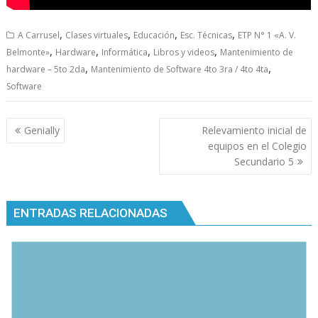
,
,
,
,
A Carrusel
Clases virtuales
Educación
Esc. Técnicas
ETP N° 1 «A. V.
,
,
,
,
Belmonte»
Hardware
Informática
Libros y videos
Mantenimiento de
,
,
hardware – 5to 2da
Mantenimiento de Software 4to 3ra / 4to 4ta
Software
Navegación
Genially
Relevamiento inicial de
de
equipos en el Colegio
entradas
Secundario 5
ENTRADAS RELACIONADAS