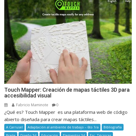
Touch Mapper: Creación de mapas táctiles 3D para
accesibilidad visual
Fabricio Maminote
0
¿Qué es? Touch Mapper es una plataforma web de código
abierto diseñada para crear mapas táctiles...
A Carrusel
Adaptación al ambiente de trabajo – 6to 1ra
Bibliografía
Braile
Diseño 3d
Educación
Elementos 3d
Esc. Técnicas