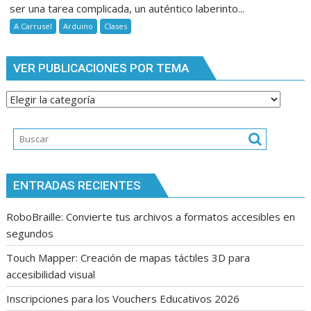
ser una tarea complicada, un auténtico laberinto...
A Carrusel
Arduino
Clases
VER PUBLICACIONES POR TEMA
Ver
publicaciones
por
tema
ENTRADAS RECIENTES
RoboBraille: Convierte tus archivos a formatos accesibles en
segundos
Touch Mapper: Creación de mapas táctiles 3D para
accesibilidad visual
Inscripciones para los Vouchers Educativos 2026