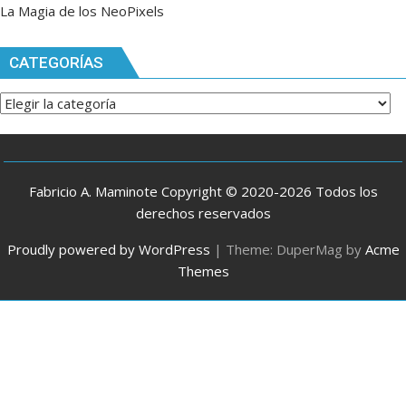
La Magia de los NeoPixels
CATEGORÍAS
Categorías
Fabricio A. Maminote Copyright © 2020-2026 Todos los
derechos reservados
Proudly powered by WordPress
|
Theme: DuperMag by
Acme
Themes