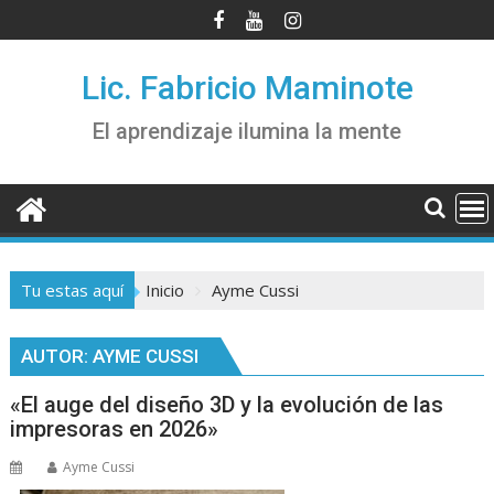
Saltar
al
contenido
Lic. Fabricio Maminote
El aprendizaje ilumina la mente
Tu estas aquí
Inicio
Ayme Cussi
AUTOR:
AYME CUSSI
«El auge del diseño 3D y la evolución de las
impresoras en 2026»
Ayme Cussi