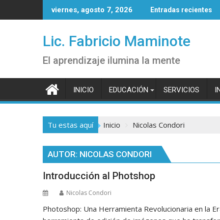
Saltar
viernes, agosto 7, 2026
Entradas recientes
al
contenido
Lic. Fabricio Maminote
El aprendizaje ilumina la mente
INICIO
EDUCACIÓN
SERVICIOS
I
Tu estas aquí
Inicio
Nicolas Condori
AUTOR:
NICOLAS CONDORI
Introducción al Photshop
Nicolas Condori
Photoshop: Una Herramienta Revolucionaria en la Er