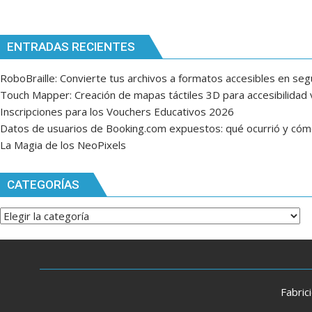
ENTRADAS RECIENTES
RoboBraille: Convierte tus archivos a formatos accesibles en se
Touch Mapper: Creación de mapas táctiles 3D para accesibilidad v
Inscripciones para los Vouchers Educativos 2026
Datos de usuarios de Booking.com expuestos: qué ocurrió y có
La Magia de los NeoPixels
CATEGORÍAS
Categorías
Fabric