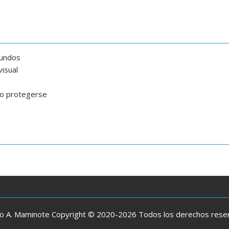
gundos
isual
mo protegerse
io A. Maminote Copyright © 2020-2026 Todos los derechos res