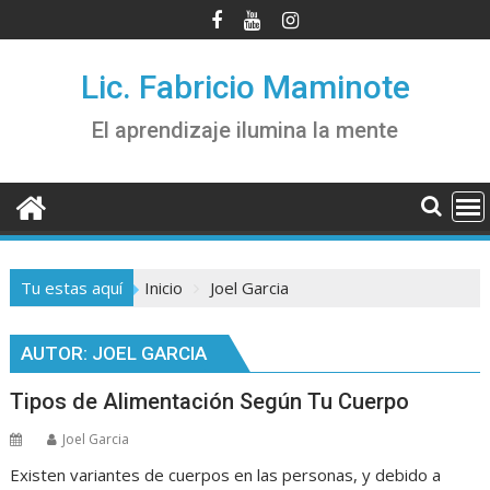
Saltar
al
contenido
Lic. Fabricio Maminote
El aprendizaje ilumina la mente
Tu estas aquí
Inicio
Joel Garcia
AUTOR:
JOEL GARCIA
Tipos de Alimentación Según Tu Cuerpo
Joel Garcia
Existen variantes de cuerpos en las personas, y debido a