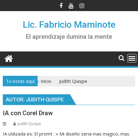
Saltar
al
contenido
Lic. Fabricio Maminote
El aprendizaje ilumina la mente
Tu estas aquí
Inicio
Judith Quispe
AUTOR:
JUDITH QUISPE
IA con Corel Draw
Judith Quispe
IA utilizada es: El promt : » Mi diseño seria mas magico, mas