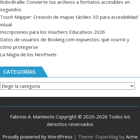
RoboBraille: Convierte tus archivos a formatos accesibles en
segundos
Touch Mapper: Creación de mapas táctiles 3D para accesibilidad
visual
Inscripciones para los Vouchers Educativos 2026
Datos de usuarios de Booking.com expuestos: qué ocurrió y
cómo protegerse
La Magia de los NeoPixels
CATEGORÍAS
Categorías
Fabricio A. Maminote Copyright © 2020-2026 Todos los
derechos reservados
Proudly powered by WordPress
|
Theme: DuperMag by
Acme