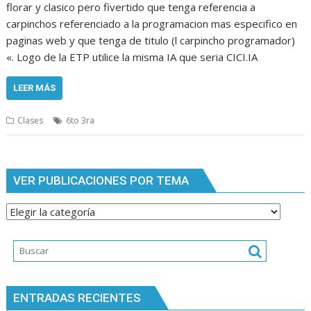
florar y clasico pero fivertido que tenga referencia a
carpinchos referenciado a la programacion mas especifico en
paginas web y que tenga de titulo (l carpincho programador)
«. Logo de la ETP utilice la misma IA que seria CICI.IA
LEER MÁS
Clases
6to 3ra
VER PUBLICACIONES POR TEMA
Ver
publicaciones
por
tema
ENTRADAS RECIENTES