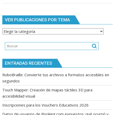
VER PUBLICACIONES POR TEMA
Ver
publicaciones
por
tema
ENTRADAS RECIENTES
RoboBraille: Convierte tus archivos a formatos accesibles en
segundos
Touch Mapper: Creación de mapas táctiles 3D para
accesibilidad visual
Inscripciones para los Vouchers Educativos 2026
Datos de usuarios de Booking.com expuestos: qué ocurrió y