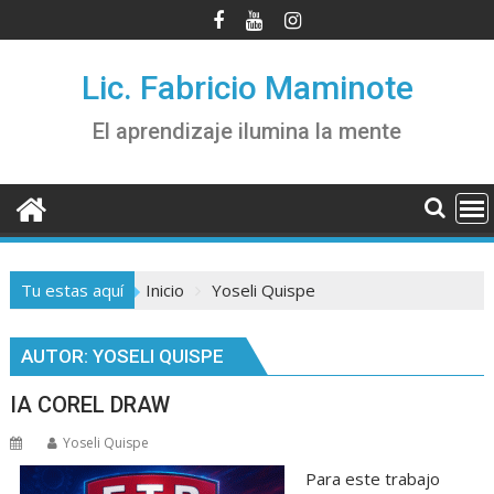
Saltar
al
contenido
Lic. Fabricio Maminote
El aprendizaje ilumina la mente
Tu estas aquí
Inicio
Yoseli Quispe
AUTOR:
YOSELI QUISPE
IA COREL DRAW
Yoseli Quispe
Para este trabajo