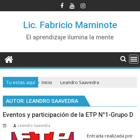
Saltar
al
contenido
Lic. Fabricio Maminote
El aprendizaje ilumina la mente
Tu estas aquí
Inicio
Leandro Saavedra
AUTOR:
LEANDRO SAAVEDRA
Eventos y participación de la ETP N°1-Grupo D
Leandro Saavedra
Entrada realizada por