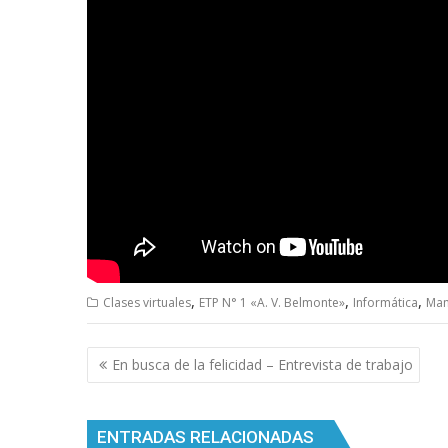
,
,
,
Clases virtuales
ETP N° 1 «A. V. Belmonte»
Informática
Man
Navegación
En busca de la felicidad – Entrevista de trabajo
de
entradas
ENTRADAS RELACIONADAS