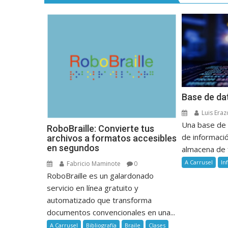
Base de da
Luis Eraz
Una base de 
RoboBraille: Convierte tus
de informaci
archivos a formatos accesibles
en segundos
almacena de 
A Carrusel
In
Fabricio Maminote
0
RoboBraille es un galardonado
servicio en línea gratuito y
automatizado que transforma
documentos convencionales en una...
A Carrusel
Bibliografía
Braile
Clases