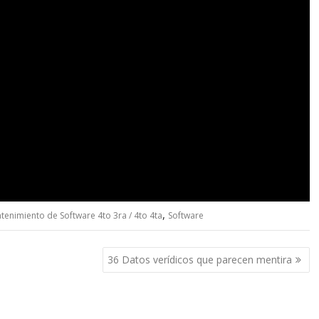
,
tenimiento de Software 4to 3ra / 4to 4ta
Software
36 Datos verídicos que parecen mentira