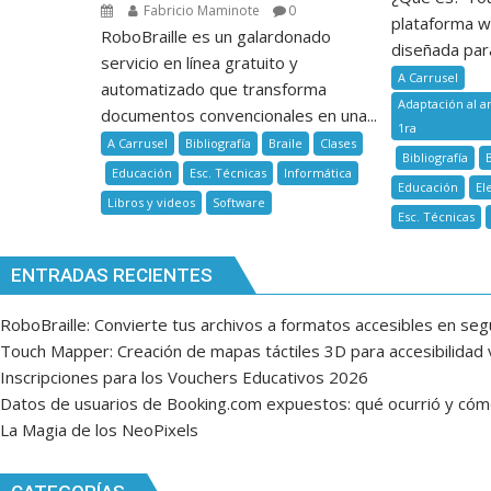
Fabricio Maminote
0
plataforma w
RoboBraille es un galardonado
diseñada para
servicio en línea gratuito y
A Carrusel
automatizado que transforma
Adaptación al a
documentos convencionales en una...
1ra
A Carrusel
Bibliografía
Braile
Clases
Bibliografía
Educación
Esc. Técnicas
Informática
Educación
El
Libros y videos
Software
Esc. Técnicas
ENTRADAS RECIENTES
RoboBraille: Convierte tus archivos a formatos accesibles en se
Touch Mapper: Creación de mapas táctiles 3D para accesibilidad v
Inscripciones para los Vouchers Educativos 2026
Datos de usuarios de Booking.com expuestos: qué ocurrió y có
La Magia de los NeoPixels