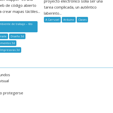
proyecto electrónico solía ser una
eb de código abierto
tarea complicada, un auténtico
 crear mapas táctiles...
laberinto...
A Carrusel
Arduino
Clases
mbiente de trabajo – 6to
Braile
Diseño 3d
ementos 3d
Impresoras 3d
gundos
isual
mo protegerse