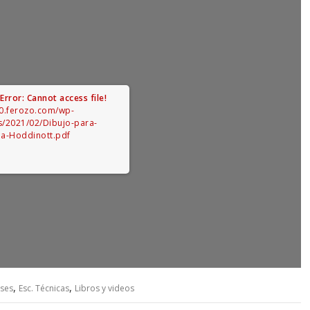
!
Error: Cannot access file!
70.ferozo.com/wp-
s/2021/02/Dibujo-para-
a-Hoddinott.pdf
,
,
ases
Esc. Técnicas
Libros y videos