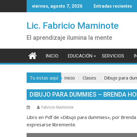
Saltar
viernes, agosto 7, 2026
Entradas recientes
al
contenido
Lic. Fabricio Maminote
El aprendizaje ilumina la mente
INICIO
EDUCACIÓN
SERVICIOS
I
Tu estas aquí
Inicio
Clases
Dibujo para du
DIBUJO PARA DUMMIES – BRENDA H
Fabricio Maminote
Libro en Pdf de «Dibujo para dummies», por Brenda H
expresarse libremente.