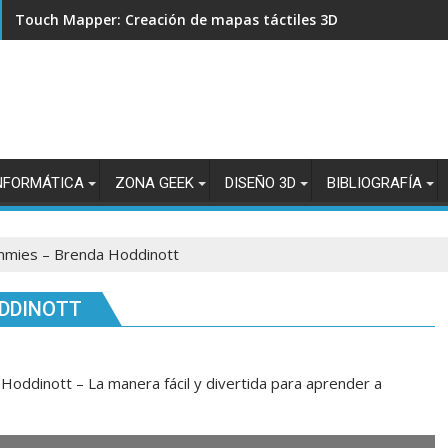
Touch Mapper: Creación de mapas táctiles 3D para accesibili
NFORMÁTICA
ZONA GEEK
DISEÑO 3D
BIBLIOGRAFÍA
mmies – Brenda Hoddinott
ODDINOTT
oddinott – La manera fácil y divertida para aprender a