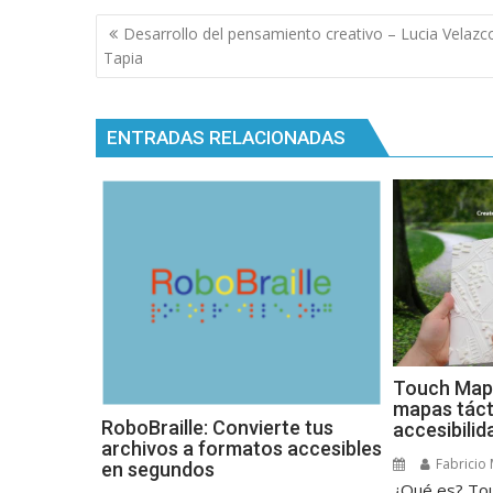
Navegación
Desarrollo del pensamiento creativo – Lucia Velazc
de
Tapia
entradas
ENTRADAS RELACIONADAS
Touch Mapp
mapas táct
RoboBraille: Convierte tus
accesibilid
archivos a formatos accesibles
Fabricio
en segundos
¿Qué es? To