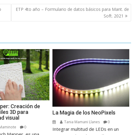
o
ETP 4to año – Formulario de datos básicos para Mant. de
Soft. 2021
er: Creación de
iles 3D para
La Magia de los NeoPixels
ad visual
Tania Mamani Llanes
0
 Maminote
0
Integrar multitud de LEDs en un
uch Mapper es una