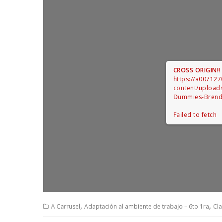
CROSS ORIGIN!
https://a00712
content/upload
Dummies-Brend
Failed to fetch
,
,
A Carrusel
Adaptación al ambiente de trabajo – 6to 1ra
Cl