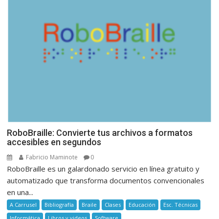
RoboBraille: Convierte tus archivos a formatos
accesibles en segundos
Fabricio Maminote
0
RoboBraille es un galardonado servicio en línea gratuito y
automatizado que transforma documentos convencionales
en una...
A Carrusel
Bibliografía
Braile
Clases
Educación
Esc. Técnicas
Informática
Libros y videos
Software