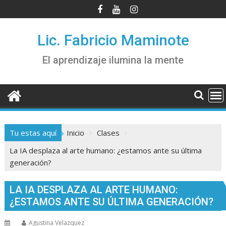
Saltar
al
contenido
Lic. Fabricio Maminote
El aprendizaje ilumina la mente
Tu estas aquí
Inicio
Clases
La IA desplaza al arte humano: ¿estamos ante su última
generación?
LA IA DESPLAZA AL ARTE HUMANO:
¿ESTAMOS ANTE SU ÚLTIMA GENERACIÓN?
Agustina Velazquez