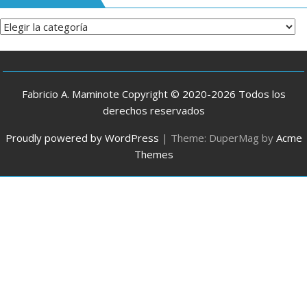
Categorías
Fabricio A. Maminote Copyright © 2020-2026 Todos los
derechos reservados
Proudly powered by WordPress
|
Theme: DuperMag by
Acme
Themes