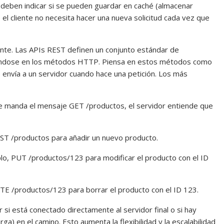
 deben indicar si se pueden guardar en caché (almacenar
el cliente no necesita hacer una nueva solicitud cada vez que
ante. Las APIs REST definen un conjunto estándar de
asándose en los métodos HTTP. Piensa en estos métodos como
e envía a un servidor cuando hace una petición. Los más
e le manda el mensaje GET /productos, el servidor entiende que
OST /productos para añadir un nuevo producto.
mplo, PUT /productos/123 para modificar el producto con el ID
ETE /productos/123 para borrar el producto con el ID 123.
r si está conectado directamente al servidor final o si hay
a) en el camino. Esto aumenta la flexibilidad y la escalabilidad