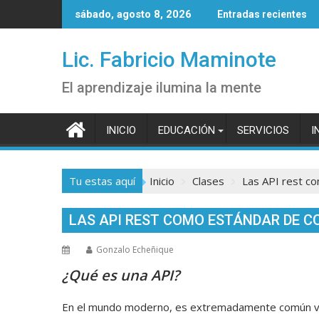
Saltar
sábado, agosto 8, 2026
Entradas recientes
al
contenido
Lic. Fabricio Maminote
El aprendizaje ilumina la mente
INICIO
EDUCACIÓN
SERVICIOS
I
Tu estas aquí
Inicio
Clases
Las API rest c
LAS API REST COMO ESTÁNDAR DE C
Gonzalo Echeñique
¿Qué es una API?
En el mundo moderno, es extremadamente común ver