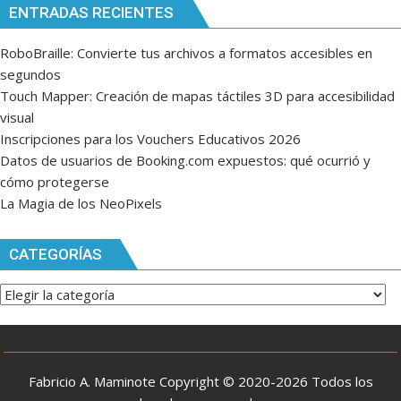
ENTRADAS RECIENTES
RoboBraille: Convierte tus archivos a formatos accesibles en
segundos
Touch Mapper: Creación de mapas táctiles 3D para accesibilidad
visual
Inscripciones para los Vouchers Educativos 2026
Datos de usuarios de Booking.com expuestos: qué ocurrió y
cómo protegerse
La Magia de los NeoPixels
CATEGORÍAS
Categorías
Fabricio A. Maminote Copyright © 2020-2026 Todos los