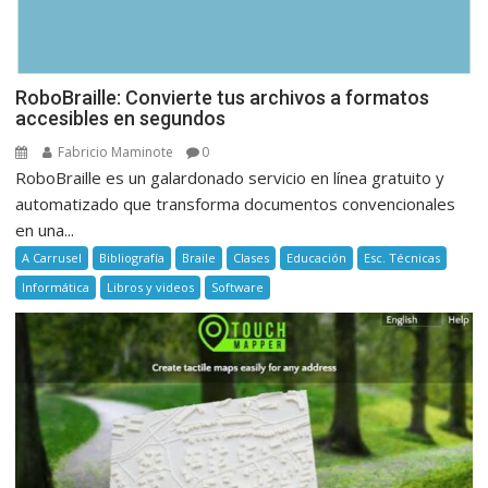
RoboBraille: Convierte tus archivos a formatos
accesibles en segundos
Fabricio Maminote
0
RoboBraille es un galardonado servicio en línea gratuito y
automatizado que transforma documentos convencionales
en una...
A Carrusel
Bibliografía
Braile
Clases
Educación
Esc. Técnicas
Informática
Libros y videos
Software