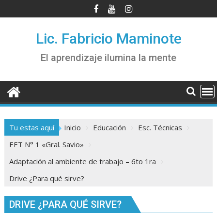
Saltar
al
contenido
Lic. Fabricio Maminote
El aprendizaje ilumina la mente
Tu estas aquí
Inicio
Educación
Esc. Técnicas
EET N° 1 «Gral. Savio»
Adaptación al ambiente de trabajo – 6to 1ra
Drive ¿Para qué sirve?
DRIVE ¿PARA QUÉ SIRVE?