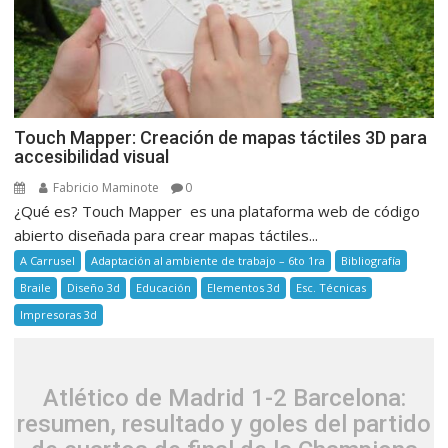
Touch Mapper: Creación de mapas táctiles 3D para
accesibilidad visual
Fabricio Maminote
0
¿Qué es? Touch Mapper es una plataforma web de código
abierto diseñada para crear mapas táctiles...
A Carrusel
Adaptación al ambiente de trabajo – 6to 1ra
Bibliografía
Braile
Diseño 3d
Educación
Elementos 3d
Esc. Técnicas
Impresoras 3d
Atlético de Madrid 1-2 Barcelona:
resumen, resultado y goles del partido