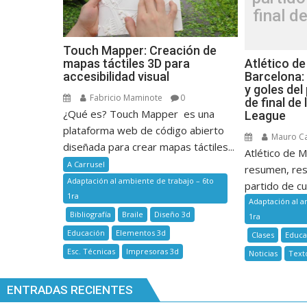
final d
Touch Mapper: Creación de
Atlético de
mapas táctiles 3D para
Barcelona:
accesibilidad visual
y goles del
Fabricio Maminote
0
de final de
¿Qué es? Touch Mapper es una
League
plataforma web de código abierto
Mauro C
diseñada para crear mapas táctiles...
Atlético de M
A Carrusel
resumen, res
Adaptación al ambiente de trabajo – 6to
partido de cua
1ra
Adaptación al a
Bibliografía
Braile
Diseño 3d
1ra
Educación
Elementos 3d
Clases
Educa
Esc. Técnicas
Impresoras 3d
Noticias
Text
ENTRADAS RECIENTES