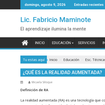
Saltar
domingo, agosto 9, 2026
Entradas recientes
al
contenido
Lic. Fabricio Maminote
El aprendizaje ilumina la mente
INICIO
EDUCACIÓN
SERVICIOS
I
Tu estas aquí
Inicio
Educación
Esc. Técnica
¿QUÉ ES LA REALIDAD AUMENTADA?
Micaela Silisque
Definición
de RA
La realidad aumentada (RA) es una tecnología que c