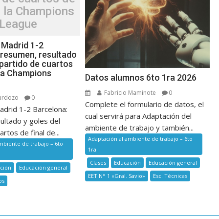
e la Champions
League
 Madrid 1-2
 resumen, resultado
 partido de cuartos
 la Champions
Datos alumnos 6to 1ra 2026
Fabricio Maminote
0
ardozo
0
Complete el formulario de datos, el
adrid 1-2 Barcelona:
cual servirá para Adaptación del
ultado y goles del
ambiente de trabajo y también...
rtos de final de...
Adaptación al ambiente de trabajo – 6to
mbiente de trabajo – 6to
1ra
Clases
Educación
Educación general
ción
Educación general
EET N° 1 «Gral. Savio»
Esc. Técnicas
os