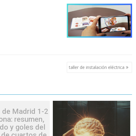
taller de instalación eléctrica
o de Madrid 1-2
ona: resumen,
do y goles del
 de cuartos de