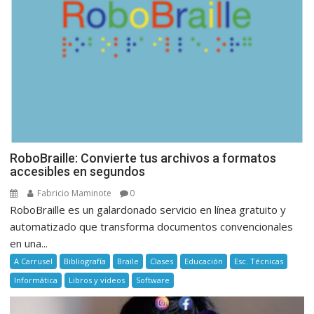
RoboBraille: Convierte tus archivos a formatos
accesibles en segundos
Fabricio Maminote
0
RoboBraille es un galardonado servicio en línea gratuito y
automatizado que transforma documentos convencionales
en una...
A Carrusel
Bibliografía
Braile
Clases
Educación
Esc. Técnicas
Informática
Libros y videos
Software