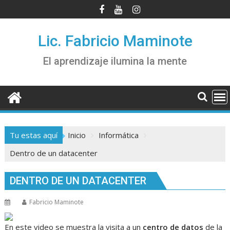
Saltar
al
contenido
Lic. Fabricio Maminote
El aprendizaje ilumina la mente
Tu estas aquí
Inicio
Informática
Dentro de un datacenter
DENTRO DE UN DATACENTER
Fabricio Maminote
En este video se muestra la visita a un
centro de datos
de la