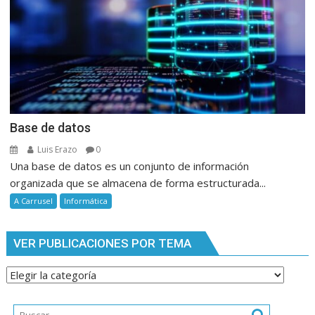
Base de datos
Luis Erazo
0
Una base de datos es un conjunto de información
organizada que se almacena de forma estructurada...
A Carrusel
Informática
VER PUBLICACIONES POR TEMA
Ver
publicaciones
por