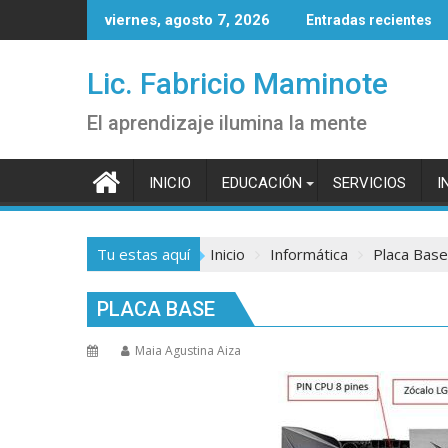
Saltar
viernes, agosto 7, 2026
Entradas recientes
al
contenido
Lic. Fabricio Maminote
El aprendizaje ilumina la mente
INICIO
EDUCACIÓN
SERVICIOS
I
Tu estas aquí
Inicio
Informática
Placa Base
PLACA BASE
Maia Agustina Aiza