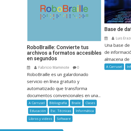
Base de da
Luis Eraz
Una base de 
RoboBraille: Convierte tus
de informaci
archivos a formatos accesibles
en segundos
almacena de 
A Carrusel
In
Fabricio Maminote
0
RoboBraille es un galardonado
servicio en línea gratuito y
automatizado que transforma
documentos convencionales en una...
A Carrusel
Bibliografía
Braile
Clases
Educación
Esc. Técnicas
Informática
Libros y videos
Software