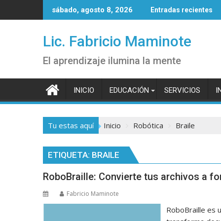
Saltar
sábado, agosto 8, 2026
Entradas recientes
al
contenido
Lic. Fabricio Maminote
El aprendizaje ilumina la mente
INICIO
EDUCACIÓN
SERVICIOS
I
Tu estas aquí
Inicio
Robótica
Braile
ETIQUETA:
BRAILE
RoboBraille: Convierte tus archivos a 
Fabricio Maminote
RoboBraille es 