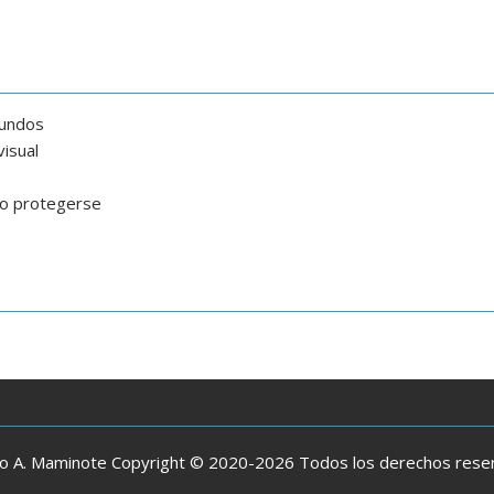
gundos
isual
mo protegerse
io A. Maminote Copyright © 2020-2026 Todos los derechos res