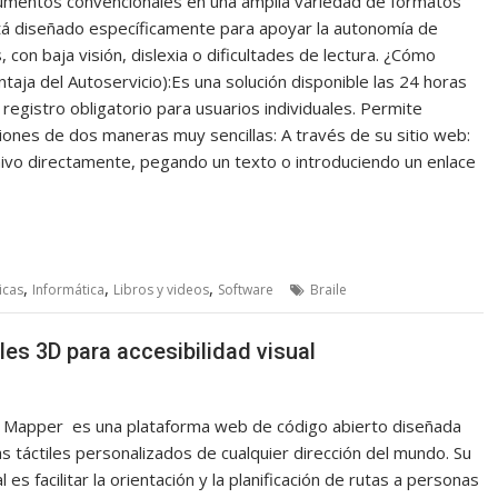
umentos convencionales en una amplia variedad de formatos
stá diseñado específicamente para apoyar la autonomía de
 con baja visión, dislexia o dificultades de lectura. ¿Cómo
ntaja del Autoservicio):Es una solución disponible las 24 horas
registro obligatorio para usuarios individuales. Permite
iones de dos maneras muy sencillas: A través de su sitio web:
hivo directamente, pegando un texto o introduciendo un enlace
,
,
,
icas
Informática
Libros y videos
Software
Braile
es 3D para accesibilidad visual
 Mapper es una plataforma web de código abierto diseñada
s táctiles personalizados de cualquier dirección del mundo. Su
l es facilitar la orientación y la planificación de rutas a personas