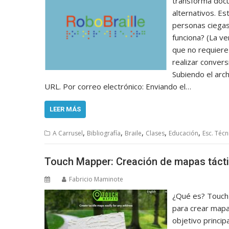
transforma doc
alternativos. E
personas ciegas,
funciona? (La ve
que no requiere 
realizar convers
Subiendo el arc
URL. Por correo electrónico: Enviando el…
LEER MÁS
,
,
,
,
,
A Carrusel
Bibliografía
Braile
Clases
Educación
Esc. Técn
Touch Mapper: Creación de mapas táctil
Fabricio Maminote
¿Qué es? Touch
para crear mapa
objetivo principa