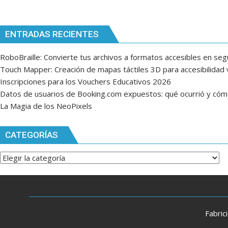
ENTRADAS RECIENTES
RoboBraille: Convierte tus archivos a formatos accesibles en se
Touch Mapper: Creación de mapas táctiles 3D para accesibilidad v
Inscripciones para los Vouchers Educativos 2026
Datos de usuarios de Booking.com expuestos: qué ocurrió y có
La Magia de los NeoPixels
CATEGORÍAS
Categorías
Fabric