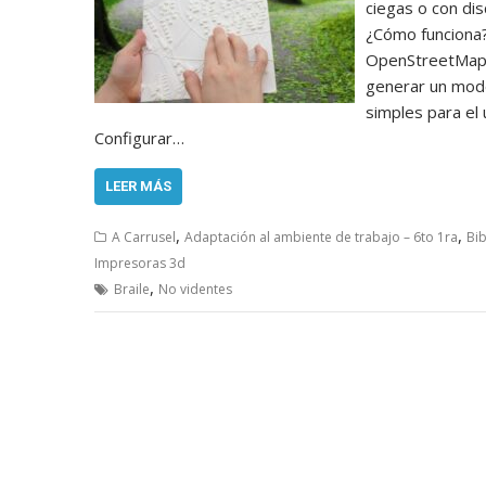
ciegas o con dis
¿Cómo funciona? 
OpenStreetMap (
generar un mode
simples para el 
Configurar…
LEER MÁS
,
,
A Carrusel
Adaptación al ambiente de trabajo – 6to 1ra
Bib
Impresoras 3d
,
Braile
No videntes