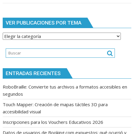
VER PUBLICACIONES POR TEMA
Ver
publicaciones
por
tema
ENTRADAS RECIENTES
RoboBraille: Convierte tus archivos a formatos accesibles en
segundos
Touch Mapper: Creación de mapas táctiles 3D para
accesibilidad visual
Inscripciones para los Vouchers Educativos 2026
Datos de usuarios de Booking.com expuestos: qué ocurrió y