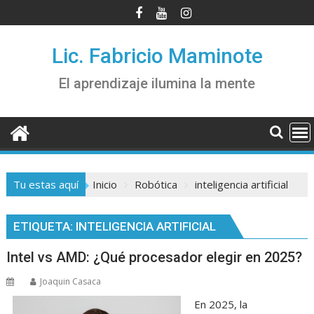
Saltar
al
contenido
Lic. Fabricio Maminote
El aprendizaje ilumina la mente
Tu estas aquí
Inicio
Robótica
inteligencia artificial
ETIQUETA:
INTELIGENCIA ARTIFICIAL
Intel vs AMD: ¿Qué procesador elegir en 2025?
Joaquin Casaca
En 2025, la