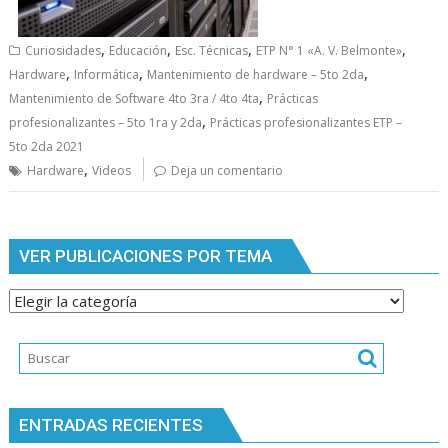
,
,
,
,
Curiosidades
Educación
Esc. Técnicas
ETP N° 1 «A. V. Belmonte»
,
,
,
Hardware
Informática
Mantenimiento de hardware – 5to 2da
,
Mantenimiento de Software 4to 3ra / 4to 4ta
Prácticas
,
profesionalizantes – 5to 1ra y 2da
Prácticas profesionalizantes ETP –
5to 2da 2021
,
Hardware
Videos
Deja un comentario
VER PUBLICACIONES POR TEMA
Ver
publicaciones
por
tema
ENTRADAS RECIENTES