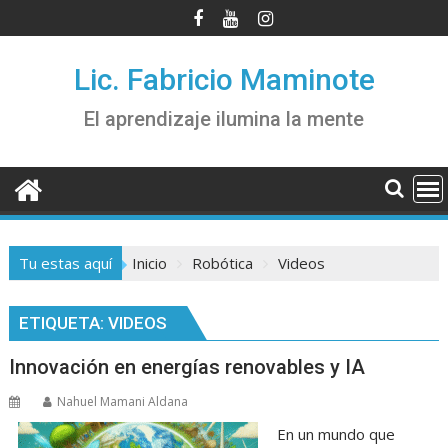
Saltar
al
contenido
Lic. Fabricio Maminote
El aprendizaje ilumina la mente
Tu estas aquí
Inicio
Robótica
Videos
ETIQUETA:
VIDEOS
Innovación en energías renovables y IA
Nahuel Mamani Aldana
En un mundo que