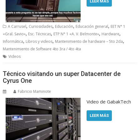
LEER MÁS
,
,
,
,
A Carrusel
Curiosidades
Educación
Educación general
EET N° 1
,
,
,
,
«Gral. Savio»
Esc. Técnicas
ETP N° 1 «A. V. Belmonte»
Hardware
,
,
,
Informática
Libros y videos
Mantenimiento de hardware – 5to 2da
Mantenimiento de Software 4to 3ra / 4to 4ta
Videos
Técnico visitando un super Datacenter de
Cyrus One
Fabricio Maminote
Video de GabakTech
LEER MÁS