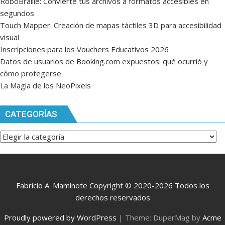
RoboBraille: Convierte tus archivos a formatos accesibles en
segundos
Touch Mapper: Creación de mapas táctiles 3D para accesibilidad
visual
Inscripciones para los Vouchers Educativos 2026
Datos de usuarios de Booking.com expuestos: qué ocurrió y
cómo protegerse
La Magia de los NeoPixels
CATEGORÍAS
Categorías
Fabricio A. Maminote Copyright © 2020-2026 Todos los
derechos reservados
Proudly powered by WordPress
|
Theme: DuperMag by
Acme