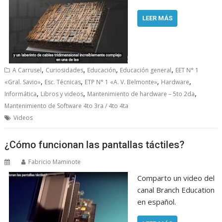
LEER MÁS
,
,
,
,
A Carrusel
Curiosidades
Educación
Educación general
EET N° 1
,
,
,
,
«Gral. Savio»
Esc. Técnicas
ETP N° 1 «A. V. Belmonte»
Hardware
,
,
,
Informática
Libros y videos
Mantenimiento de hardware – 5to 2da
Mantenimiento de Software 4to 3ra / 4to 4ta
Videos
¿Cómo funcionan las pantallas táctiles?
Fabricio Maminote
Comparto un video del
canal Branch Education
en español.