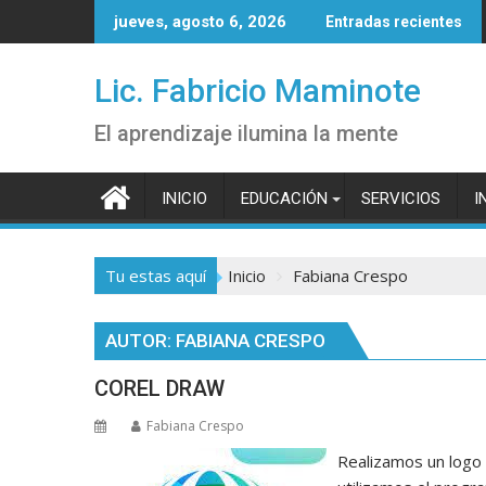
Saltar
jueves, agosto 6, 2026
Entradas recientes
al
contenido
Lic. Fabricio Maminote
El aprendizaje ilumina la mente
INICIO
EDUCACIÓN
SERVICIOS
I
Tu estas aquí
Inicio
Fabiana Crespo
AUTOR:
FABIANA CRESPO
COREL DRAW
Fabiana Crespo
Realizamos un logo 