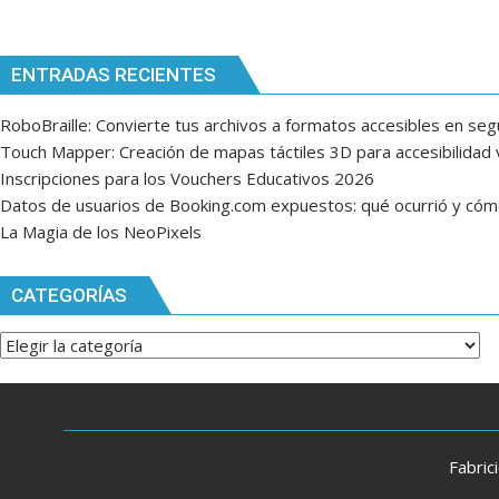
ENTRADAS RECIENTES
RoboBraille: Convierte tus archivos a formatos accesibles en se
Touch Mapper: Creación de mapas táctiles 3D para accesibilidad v
Inscripciones para los Vouchers Educativos 2026
Datos de usuarios de Booking.com expuestos: qué ocurrió y có
La Magia de los NeoPixels
CATEGORÍAS
Categorías
Fabric