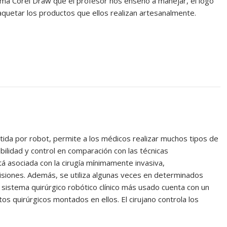
ama Corel Draw que el profesor nos enseño a manejar, el logo
quetar los productos que ellos realizan artesanalmente.
istida por robot, permite a los médicos realizar muchos tipos de
ilidad y control en comparación con las técnicas
á asociada con la cirugía mínimamente invasiva,
isiones. Además, se utiliza algunas veces en determinados
l sistema quirúrgico robótico clínico más usado cuenta con un
s quirúrgicos montados en ellos. El cirujano controla los