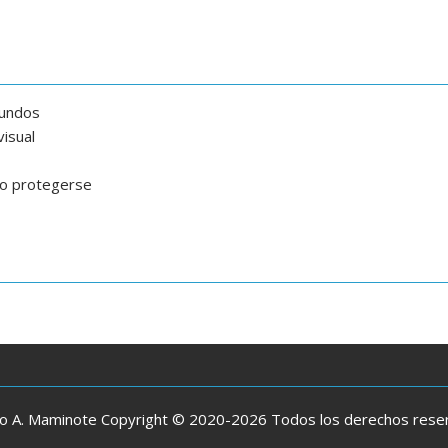
gundos
isual
mo protegerse
io A. Maminote Copyright © 2020-2026 Todos los derechos res