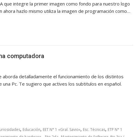
IA que integre la primer imagen como fondo para nuestro logo
 ahora hazlo mismo utiliza la imagen de programación como…
una computadora
e aborda detalladamente el funcionamiento de los distintos
una Pc. Te sugiero que actives los subtitulos en español.
,
,
,
,
uriosidades
Educación
EET N° 1 «Gral. Savio»
Esc. Técnicas
ETP N° 1
,
enimiento de hardware – 5to 2da
Mantenimiento de Software 4to 3ra /