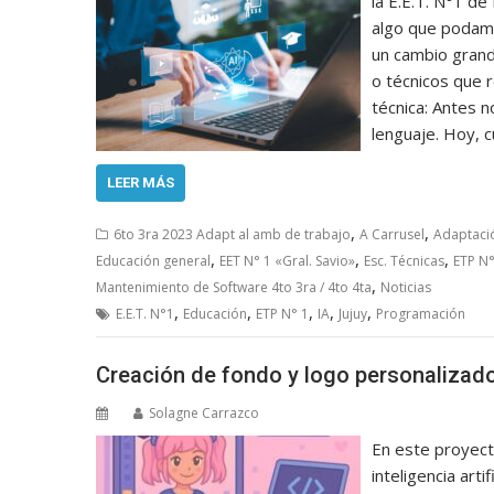
la E.E.T. N°1 de
algo que podam
un cambio grand
o técnicos que 
técnica: Antes 
lenguaje. Hoy, 
LEER MÁS
,
,
6to 3ra 2023 Adapt al amb de trabajo
A Carrusel
Adaptació
,
,
,
Educación general
EET N° 1 «Gral. Savio»
Esc. Técnicas
ETP N°
,
Mantenimiento de Software 4to 3ra / 4to 4ta
Noticias
,
,
,
,
,
E.E.T. N°1
Educación
ETP N° 1
IA
Jujuy
Programación
Creación de fondo y logo personalizad
Solagne Carrazco
En este proyect
inteligencia arti