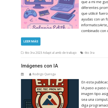
que a mi me gust
diferentes prom
que utilicé fuer
ayudas con un fo
informaticoArte,
combinado con c
LEER MÁS
6to 3ra 2023 Adapt al amb de trabajo
6to 3ra
Imágenes con IA
Rodrigo Quiroga
En esta publica
IA paso a paso 
imagen tipo asi
sea una computa
diga programacio