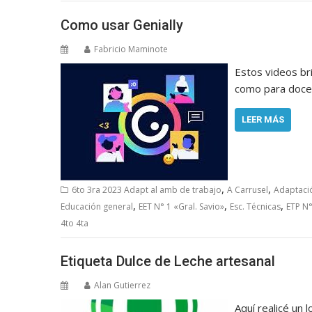
Como usar Genially
Fabricio Maminote
Estos videos bri
como para doce
LEER MÁS
,
,
6to 3ra 2023 Adapt al amb de trabajo
A Carrusel
Adaptació
,
,
,
Educación general
EET N° 1 «Gral. Savio»
Esc. Técnicas
ETP N°
4to 4ta
Etiqueta Dulce de Leche artesanal
Alan Gutierrez
Aquí realicé un