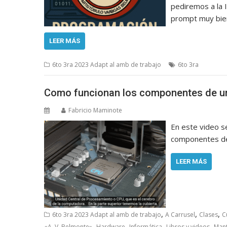
pediremos a la 
prompt muy bien
LEER MÁS
6to 3ra 2023 Adapt al amb de trabajo
6to 3ra
Como funcionan los componentes de 
Fabricio Maminote
En este video s
componentes de 
LEER MÁS
,
,
,
6to 3ra 2023 Adapt al amb de trabajo
A Carrusel
Clases
C
,
,
,
,
«A. V. Belmonte»
Hardware
Informática
Libros y videos
Mant