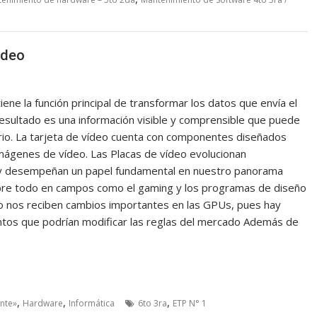
ideo
tiene la función principal de transformar los datos que envía el
resultado es una información visible y comprensible que puede
ario. La tarjeta de vídeo cuenta con componentes diseñados
mágenes de vídeo. Las Placas de vídeo evolucionan
y desempeñan un papel fundamental en nuestro panorama
bre todo en campos como el gaming y los programas de diseño
ño nos reciben cambios importantes en las GPUs, pues hay
ntos que podrían modificar las reglas del mercado Además de
,
,
,
onte»
Hardware
Informática
6to 3ra
ETP N° 1