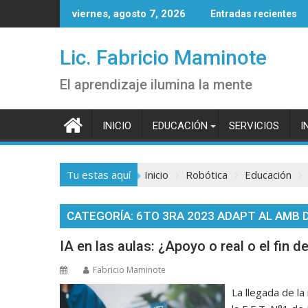
Saltar
viernes, agosto 7, 2026
Entradas recientes
al
contenido
Lic. Fabricio Maminote
El aprendizaje ilumina la mente
INICIO
EDUCACIÓN
SERVICIOS
I
Tu estas aquí
Inicio
Robótica
Educación
CATEGORÍA:
6TO 3RA 2023 ADAPT AL AMB 
IA en las aulas: ¿Apoyo o real o el fin d
Fabricio Maminote
La llegada de la 