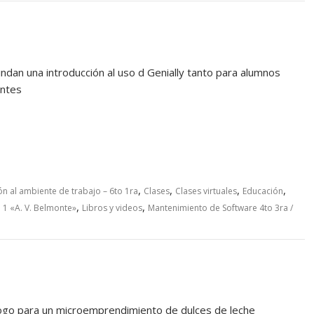
ndan una introducción al uso d Genially tanto para alumnos
ntes
,
,
,
,
n al ambiente de trabajo – 6to 1ra
Clases
Clases virtuales
Educación
,
,
 1 «A. V. Belmonte»
Libros y videos
Mantenimiento de Software 4to 3ra /
 logo para un microemprendimiento de dulces de leche