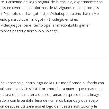
e. Partiendo del logo original de la escuela, experimenté con
pts en diversas plataformas de IA. Algunos de los prompts
on: Prompts de chat gpt (https://chat.openai.com/chat): «Me
ndo para colocar mi logo?» «El colegio en si es
 videojuegos, baile, tecnología, animaciónEstilo gamer
olores pastel y tiernoSolo Solange…
ción veremos nuestro logo de la ETP modificando su fondo con
utilizando la IA CHATGPT prompt ahora quiero que creas tu un
gnatura de una materia de programacion quiero que la imagen
dora con la pantalla llena de numeros binarios y que abajo
n después utilizaremos el logo de nuestra institución y le