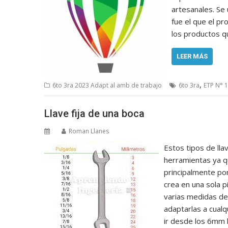
artesanales. Se 
fue el que el pr
los productos q
LEER MÁS
,
6to 3ra 2023 Adapt al amb de trabajo
6to 3ra
ETP N° 1
Llave fija de una boca
Roman Llanes
Estos tipos de lla
herramientas ya qu
principalmente por
crea en una sola p
varias medidas de 
adaptarlas a cualq
ir desde los 6mm 