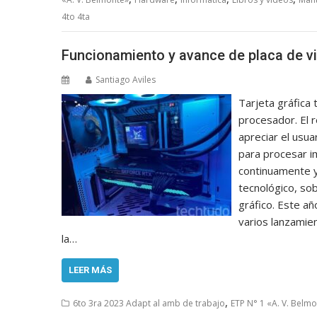
4to 4ta
Funcionamiento y avance de placa de v
Santiago Aviles
Tarjeta gráfica 
procesador. El 
apreciar el usu
para procesar i
continuamente 
tecnológico, so
gráfico. Este a
varios lanzamie
la…
LEER MÁS
,
6to 3ra 2023 Adapt al amb de trabajo
ETP N° 1 «A. V. Belm