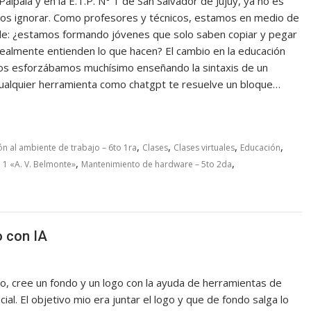
 Palpalá y en la E.T.P. N° 1 de San Salvador de Jujuy, ya no es
os ignorar. Como profesores y técnicos, estamos en medio de
e: ¿estamos formando jóvenes que solo saben copiar y pegar
realmente entienden lo que hacen? El cambio en la educación
nos esforzábamos muchísimo enseñando la sintaxis de un
cualquier herramienta como chatgpt te resuelve un bloque…
,
,
,
,
n al ambiente de trabajo – 6to 1ra
Clases
Clases virtuales
Educación
,
,
 1 «A. V. Belmonte»
Mantenimiento de hardware – 5to 2da
o con IA
o, cree un fondo y un logo con la ayuda de herramientas de
ficial. El objetivo mio era juntar el logo y que de fondo salga lo