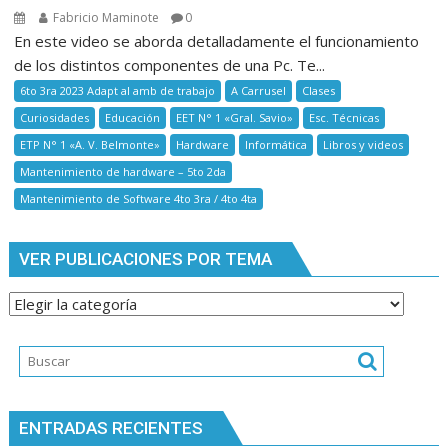
Fabricio Maminote
0
En este video se aborda detalladamente el funcionamiento
de los distintos componentes de una Pc. Te...
6to 3ra 2023 Adapt al amb de trabajo
A Carrusel
Clases
Curiosidades
Educación
EET N° 1 «Gral. Savio»
Esc. Técnicas
ETP N° 1 «A. V. Belmonte»
Hardware
Informática
Libros y videos
Mantenimiento de hardware – 5to 2da
Mantenimiento de Software 4to 3ra / 4to 4ta
VER PUBLICACIONES POR TEMA
Ver
publicaciones
por
tema
ENTRADAS RECIENTES