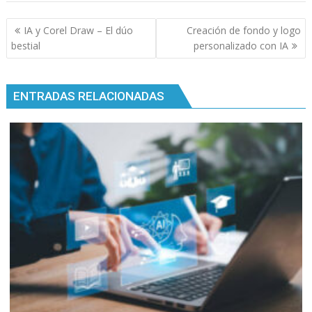
Navegación
IA y Corel Draw – El dúo
Creación de fondo y logo
de
bestial
personalizado con IA
entradas
ENTRADAS RELACIONADAS