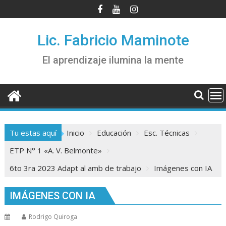
Saltar
al
contenido
Lic. Fabricio Maminote
El aprendizaje ilumina la mente
Tu estas aquí
Inicio
Educación
Esc. Técnicas
ETP N° 1 «A. V. Belmonte»
6to 3ra 2023 Adapt al amb de trabajo
Imágenes con IA
IMÁGENES CON IA
Rodrigo Quiroga