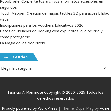
RoboBraille: Convierte tus archivos a formatos accesibles en
segundos
Touch Mapper: Creación de mapas táctiles 3D para accesibilidad
visual
Inscripciones para los Vouchers Educativos 2026
Datos de usuarios de Booking.com expuestos: qué ocurrió y
cómo protegerse
La Magia de los NeoPixels
CATEGORÍAS
Categorías
Fabricio A. Maminote Copyright © 2020-2026 Todos los
derechos reservados
Proudly powered by WordPress
|
Theme: DuperMag by
Acme