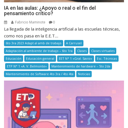
IA en las aulas: ¿Apoyo o real o el fin del
pensamiento crítico?
Fabricio Maminote
0
La llegada de la inteligencia artificial a las escuelas técnicas,
como nos pasa en la E.E.T....
6to 3ra 2023 Adapt al amb de trabajo
A Carrusel
Adaptación al ambiente de trabajo – 6to 1ra
Clases
Clases virtuales
Educación
Educación general
EET N° 1 «Gral. Savio»
Esc. Técnicas
ETP N° 1 «A. V. Belmonte»
Mantenimiento de hardware – 5to 2da
Mantenimiento de Software 4to 3ra / 4to 4ta
Noticias