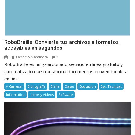
RoboBraille: Convierte tus archivos a formatos
accesibles en segundos
Fabricio Maminote
0
RoboBraille es un galardonado servicio en línea gratuito y
automatizado que transforma documentos convencionales
en una...
A Carrusel
Bibliografía
Braile
Clases
Educación
Esc. Técnicas
Informática
Libros y videos
Software