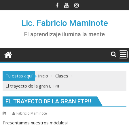
Saltar
al
contenido
Lic. Fabricio Maminote
El aprendizaje ilumina la mente
Tu estas aquí
Inicio
Clases
El trayecto de la gran ETP!!
EL TRAYECTO DE LA GRAN ETP!!
Fabricio Maminote
Presentamos nuestros módulos!