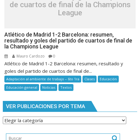
de cuartos de final de la Champions
League
Atlético de Madrid 1-2 Barcelona: resumen,
resultado y goles del partido de cuartos de final de
la Champions League
Mauro Cardozo
0
Atlético de Madrid 1-2 Barcelona: resumen, resultado y
goles del partido de cuartos de final de...
Adaptación al ambiente de trabajo – 6to 1ra
Clases
Educación
Educación general
Noticias
Textos
VER PUBLICACIONES POR TEMA
Ver
publicaciones
por