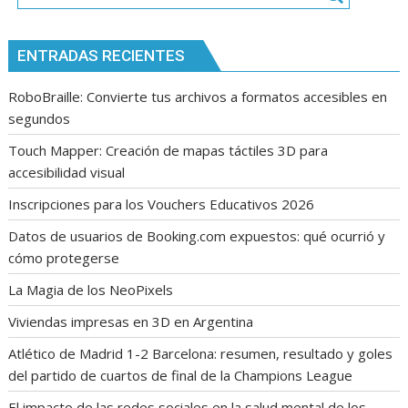
tema
ENTRADAS RECIENTES
RoboBraille: Convierte tus archivos a formatos accesibles en
segundos
Touch Mapper: Creación de mapas táctiles 3D para
accesibilidad visual
Inscripciones para los Vouchers Educativos 2026
Datos de usuarios de Booking.com expuestos: qué ocurrió y
cómo protegerse
La Magia de los NeoPixels
Viviendas impresas en 3D en Argentina
Atlético de Madrid 1-2 Barcelona: resumen, resultado y goles
del partido de cuartos de final de la Champions League
El impacto de las redes sociales en la salud mental de los