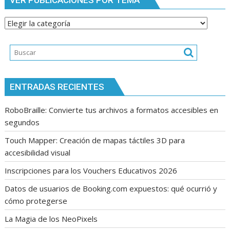
VER PUBLICACIONES POR TEMA
Ver
publicaciones
por
tema
ENTRADAS RECIENTES
RoboBraille: Convierte tus archivos a formatos accesibles en
segundos
Touch Mapper: Creación de mapas táctiles 3D para
accesibilidad visual
Inscripciones para los Vouchers Educativos 2026
Datos de usuarios de Booking.com expuestos: qué ocurrió y
cómo protegerse
La Magia de los NeoPixels