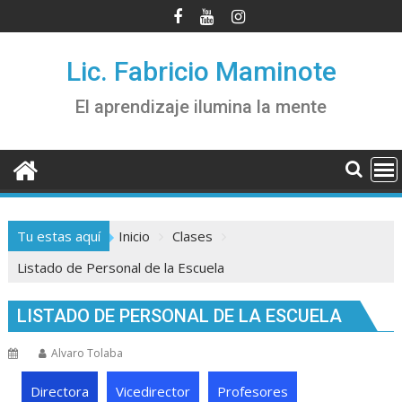
Saltar
al
contenido
Lic. Fabricio Maminote
El aprendizaje ilumina la mente
Tu estas aquí
Inicio
Clases
Listado de Personal de la Escuela
LISTADO DE PERSONAL DE LA ESCUELA
Alvaro Tolaba
Directora
Vicedirector
Profesores