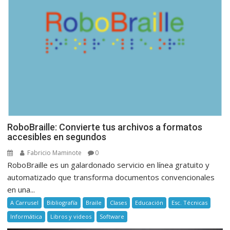
RoboBraille: Convierte tus archivos a formatos
accesibles en segundos
Fabricio Maminote
0
RoboBraille es un galardonado servicio en línea gratuito y
automatizado que transforma documentos convencionales
en una...
A Carrusel
Bibliografía
Braile
Clases
Educación
Esc. Técnicas
Informática
Libros y videos
Software