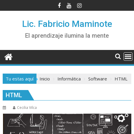
Saltar
al
contenido
Lic. Fabricio Maminote
El aprendizaje ilumina la mente
Tu estas aquí
Inicio
Informática
Software
HTML
HTML
Cecilia Vilca