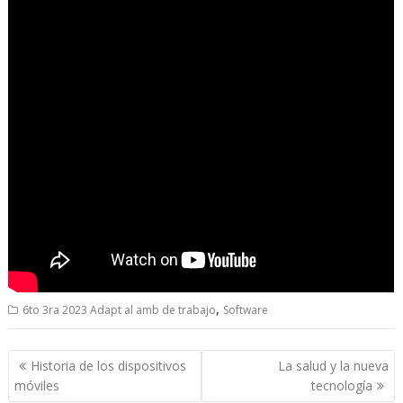
,
6to 3ra 2023 Adapt al amb de trabajo
Software
Navegación
Historia de los dispositivos
La salud y la nueva
de
móviles
tecnología