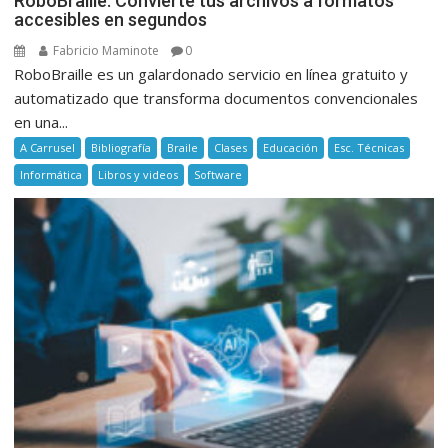
RoboBraille: Convierte tus archivos a formatos
accesibles en segundos
Fabricio Maminote
0
RoboBraille es un galardonado servicio en línea gratuito y
automatizado que transforma documentos convencionales
en una...
A Carrusel
Bibliografía
Braile
Clases
Educación
Esc. Técnicas
Informática
Libros y videos
Software